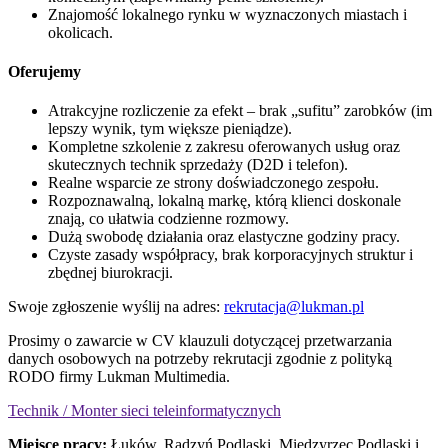
Znajomość lokalnego rynku w wyznaczonych miastach i
okolicach.
Oferujemy
Atrakcyjne rozliczenie za efekt – brak „sufitu” zarobków (im
lepszy wynik, tym większe pieniądze).
Kompletne szkolenie z zakresu oferowanych usług oraz
skutecznych technik sprzedaży (D2D i telefon).
Realne wsparcie ze strony doświadczonego zespołu.
Rozpoznawalną, lokalną markę, którą klienci doskonale
znają, co ułatwia codzienne rozmowy.
Dużą swobodę działania oraz elastyczne godziny pracy.
Czyste zasady współpracy, brak korporacyjnych struktur i
zbędnej biurokracji.
Swoje zgłoszenie wyślij na adres:
rekrutacja@lukman.pl
Prosimy o zawarcie w CV klauzuli dotyczącej przetwarzania
danych osobowych na potrzeby rekrutacji zgodnie z polityką
RODO firmy Lukman Multimedia.
Technik / Monter sieci teleinformatycznych
Miejsce pracy:
Łuków, Radzyń Podlaski, Międzyrzec Podlaski i