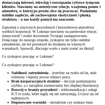
dostarczają internet, telewizję i rozwiązania cyfrowe tysiącom
klientów. Stawiamy na autentyczne relacje, wzajemną pomoc i
atmosferę, w której po prostu chce się pracować. Posiadamy
stabilne zaplecze, ale zachowujemy elastyczność i płaską
strukturę – u nas każdy pomysł ma znaczenie.
Zapomnij o sztywnych procedurach i bezosobowej atmosferze
wielkich korporacji. W Lukman stawiamy na partnerskie relacje,
elastyczność i realne docenianie Twojego zaangażowania.
Dołączając do naszego zespołu, zyskujesz nie tylko stabilne
zatrudnienie, ale też przestrzeń do działania na własnych
warunkach. Sprawdź, dlaczego warto z nami zostać na dłużej!
Co zyskujesz pracując w Lukman?
Co zyskujesz pracując w Lukman?
Stabilność zatrudnienia
– jesteśmy na rynku od lat, stale
rośniemy i dajemy pewne miejsce pracy.
Brak korporacyjnych struktur
– decyzje podejmujemy
szybko, a z zarządem rozmawiamy bez zbędnej biurokracji.
Rozwój w branży przyszłości
– telekomunikacja i usługi
ICT to rynki, które nigdy się nie zatrzymują. Uczysz się od
najlepszych.
Dopasowane warunki
– niezależnie czy szukasz etatu