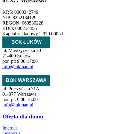
01-377 Warszawa
KRS: 0000342749
NIP: 8252134129
REGON: 060530228
BDO: 000254456
Kapitał zakładowy 2 950 000 zł
BOK ŁUKÓW
ul. Międzyrzecka 30
21-400 Łuków
pon-pt: 9:00-17:00
info@lukman.pl
BOK WARSZAWA
ul. Połczyńska 31A
01-377 Warszawa
pon-pt: 9:00-16:00
info@lukman.pl
Oferta dla domu
Internet
Telewizja