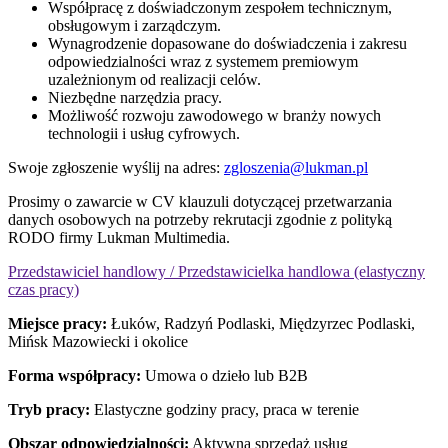
Współpracę z doświadczonym zespołem technicznym,
obsługowym i zarządczym.
Wynagrodzenie dopasowane do doświadczenia i zakresu
odpowiedzialności wraz z systemem premiowym
uzależnionym od realizacji celów.
Niezbędne narzędzia pracy.
Możliwość rozwoju zawodowego w branży nowych
technologii i usług cyfrowych.
Swoje zgłoszenie wyślij na adres:
zgloszenia@lukman.pl
Prosimy o zawarcie w CV klauzuli dotyczącej przetwarzania
danych osobowych na potrzeby rekrutacji zgodnie z polityką
RODO firmy Lukman Multimedia.
Przedstawiciel handlowy / Przedstawicielka handlowa (elastyczny
czas pracy)
Miejsce pracy:
Łuków, Radzyń Podlaski, Międzyrzec Podlaski,
Mińsk Mazowiecki i okolice
Forma współpracy:
Umowa o dzieło lub B2B
Tryb pracy:
Elastyczne godziny pracy, praca w terenie
Obszar odpowiedzialności:
Aktywna sprzedaż usług